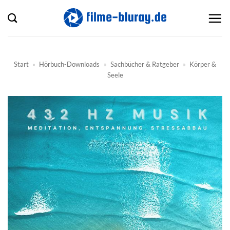
Zum
Inhalt
springen
Start
»
Hörbuch-Downloads
»
Sachbücher & Ratgeber
»
Körper &
Seele