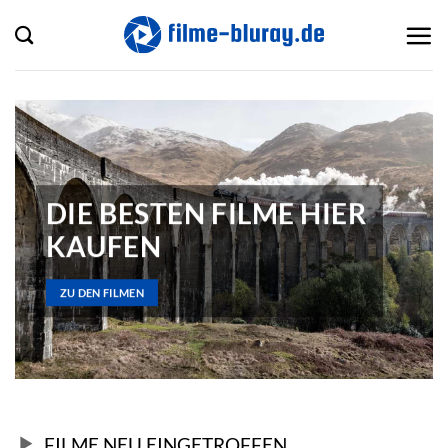
Zum
Inhalt
springen
DIE BESTEN
FILME
HIER
KAUFEN
ZU DEN FILMEN
FILME NEU EINGETROFFEN