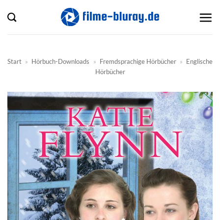
Zum
Inhalt
springen
Start
»
Hörbuch-Downloads
»
Fremdsprachige Hörbücher
»
Englische
Hörbücher