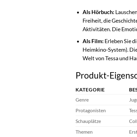
Als Hörbuch:
Lauschen 
Freiheit, die Geschich
Aktivitäten. Die Emoti
Als Film:
Erleben Sie d
Heimkino-System). Die 
Welt von Tessa und Ha
Produkt-Eigensc
KATEGORIE
BE
Genre
Jug
Protagonisten
Tes
Schauplätze
Col
Themen
Ers