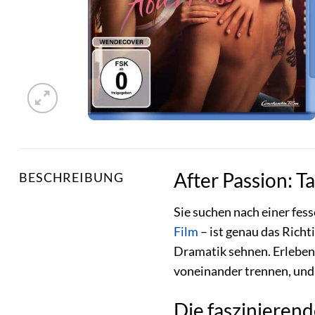
After Passion: T
BESCHREIBUNG
Sie suchen nach einer fes
Film
– ist genau das Richt
Dramatik sehnen. Erleben 
voneinander trennen, und 
Die faszinierend