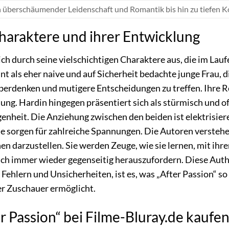
 überschäumender Leidenschaft und Romantik bis hin zu tiefen K
Charaktere und ihrer Entwicklung
sich durch seine vielschichtigen Charaktere aus, die im L
t als eher naive und auf Sicherheit bedachte junge Frau,
berdenken und mutigere Entscheidungen zu treffen. Ihre Rei
ung. Hardin hingegen präsentiert sich als stürmisch und
enheit. Die Anziehung zwischen den beiden ist elektrisie
 sorgen für zahlreiche Spannungen. Die Autoren verstehe
n darzustellen. Sie werden Zeuge, wie sie lernen, mit ih
ich immer wieder gegenseitig herauszufordern. Diese Auth
n Fehlern und Unsicherheiten, ist es, was „After Passion“ 
r Zuschauer ermöglicht.
 Passion“ bei Filme-Bluray.de kaufen