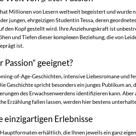
 hat Millionen von Lesern weltweit begeistert und wurde nu
 der jungen, ehrgeizigen Studentin Tessa, deren geordnet
f den Kopf gestellt wird. Ihre Anziehungskraft ist unbestr
Höhen und Tiefen dieser komplexen Beziehung, die von Lei
eprägt ist.
er Passion“ geeignet?
Coming-of-Age-Geschichten, intensive Liebesromane und fe
 Die Geschichte spricht besonders ein junges Publikum an, 
rungen des Erwachsenwerdens identifizieren kann. Aber auc
e Erzählung fallen lassen, werden hier bestens unterhalt
 einzigartigen Erlebnisse
i Hauptformaten erhältlich, die Ihnen jeweils ein ganz eigen