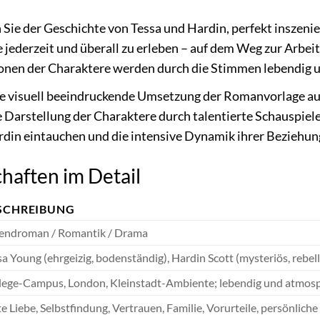
Sie der Geschichte von Tessa und Hardin, perfekt inszenie
te jederzeit und überall zu erleben – auf dem Weg zur Arb
onen der Charaktere werden durch die Stimmen lebendig un
ie visuell beeindruckende Umsetzung der Romanvorlage a
Darstellung der Charaktere durch talentierte Schauspieler 
rdin eintauchen und die intensive Dynamik ihrer Beziehun
haften im Detail
SCHREIBUNG
endroman / Romantik / Drama
sa Young (ehrgeizig, bodenständig), Hardin Scott (mysteriös, rebell
lege-Campus, London, Kleinstadt-Ambiente; lebendig und atmosph
te Liebe, Selbstfindung, Vertrauen, Familie, Vorurteile, persönlich