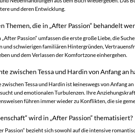
ls und Nebenhandlungen aus dem Buch wiedergeben. Das Buch 
ere und deren Entwicklung.
en Themen, die in „After Passion“ behandelt we
„After Passion“ umfassen die erste große Liebe, die Suche
n und schwierigen familiären Hintergründen, Vertrauensf
leben und dem Verlassen der Komfortzone einhergehen.
chte zwischen Tessa und Hardin von Anfang an 
e zwischen Tessa und Hardin ist keineswegs von Anfang an 
sucht und emotionalen Turbulenzen. Ihre Anziehungskraft i
ensweisen führen immer wieder zu Konflikten, die sie ge
enschaft“ wird in „After Passion“ thematisiert?
ter Passion“ bezieht sich sowohl auf die intensive romant