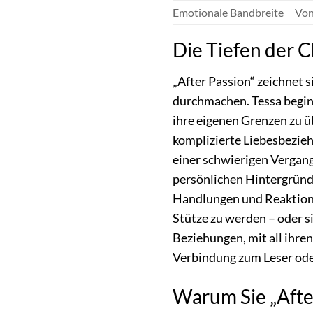
Emotionale Bandbreite
Von
Die Tiefen der 
„After Passion“ zeichnet 
durchmachen. Tessa beginn
ihre eigenen Grenzen zu ü
komplizierte Liebesbezieh
einer schwierigen Vergang
persönlichen Hintergründe
Handlungen und Reaktione
Stütze zu werden – oder s
Beziehungen, mit all ihre
Verbindung zum Leser ode
Warum Sie „After