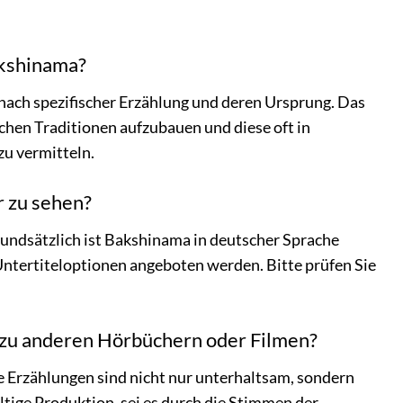
akshinama?
 nach spezifischer Erzählung und deren Ursprung. Das
schen Traditionen aufzubauen und diese oft in
zu vermitteln.
r zu sehen?
rundsätzlich ist Bakshinama in deutscher Sprache
Untertiteloptionen angeboten werden. Bitte prüfen Sie
 zu anderen Hörbüchern oder Filmen?
e Erzählungen sind nicht nur unterhaltsam, sondern
ltige Produktion, sei es durch die Stimmen der