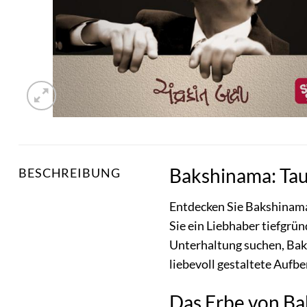
Bakshinama: Tauc
BESCHREIBUNG
Entdecken Sie Bakshinama
Sie ein Liebhaber tiefgrü
Unterhaltung suchen, Baksh
liebevoll gestaltete Aufbe
Das Erbe von Ba