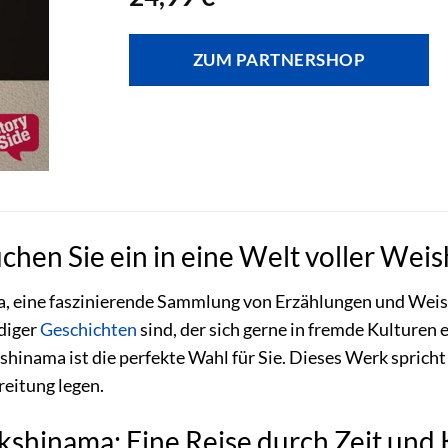
ZUM PARTNERSHOP
hen Sie ein in eine Welt voller Wei
, eine faszinierende Sammlung von Erzählungen und Weish
ndiger
Geschichten
sind, der sich gerne in fremde Kulturen 
inama ist die perfekte Wahl für Sie. Dieses Werk spricht al
reitung legen.
kshinama: Eine Reise durch Zeit und 