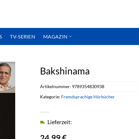
S
TV-SERIEN
MAGAZIN
Bakshinama
Artikelnummer:
9789354830938
Kategorie:
Fremdsprachige Hörbücher
Lieferzeit:
24,99
€