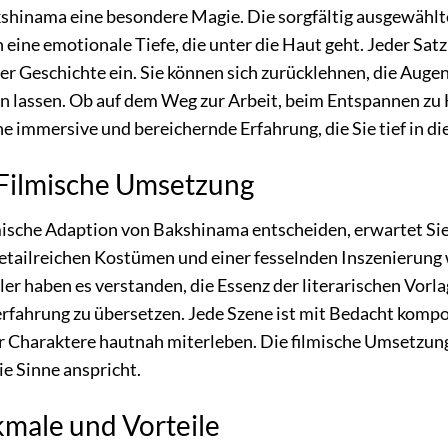
kshinama eine besondere Magie. Die sorgfältig ausgewähl
 eine emotionale Tiefe, die unter die Haut geht. Jeder Sat
er Geschichte ein. Sie können sich zurücklehnen, die Auge
n lassen. Ob auf dem Weg zur Arbeit, beim Entspannen zu
e immersive und bereichernde Erfahrung, die Sie tief in di
: Filmische Umsetzung
filmische Adaption von Bakshinama entscheiden, erwartet Si
tailreichen Kostümen und einer fesselnden Inszenierung 
er haben es verstanden, die Essenz der literarischen Vorl
fahrung zu übersetzen. Jede Szene ist mit Bedacht kompon
r Charaktere hautnah miterleben. Die filmische Umsetzung
ie Sinne anspricht.
male und Vorteile