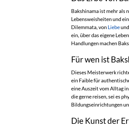
Bakshinama ist mehr als n
Lebensweisheiten und ein
Dilemmata, von
Liebe
und 
ein, über das eigene Lebe
Handlungen machen Baksh
Für wen ist Bak
Dieses Meisterwerk richte
ein Faible für authentisc
eine Auszeit vom Alltag in
die gerne reisen, sei es 
Bildungseinrichtungen und
Die Kunst der E