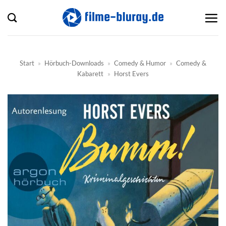
Zum
Inhalt
springen
Start
»
Hörbuch-Downloads
»
Comedy & Humor
»
Comedy &
Kabarett
»
Horst Evers