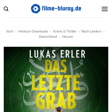
Zum
Inhalt
springen
Start
»
Hörbuch-Downloads
»
Krimis & Thriller
»
Nach Ländern
»
Deutschland
»
Hessen