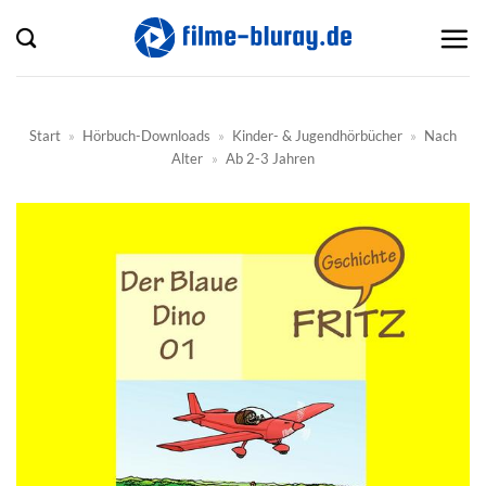
Zum
Inhalt
springen
Start
»
Hörbuch-Downloads
»
Kinder- & Jugendhörbücher
»
Nach
Alter
»
Ab 2-3 Jahren