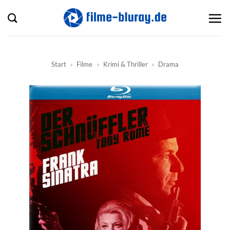
Zum
Inhalt
springen
Start
»
Filme
»
Krimi & Thriller
»
Drama