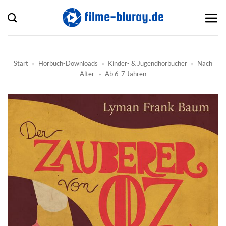
Zum
Inhalt
springen
Start
»
Hörbuch-Downloads
»
Kinder- & Jugendhörbücher
»
Nach
Alter
»
Ab 6-7 Jahren