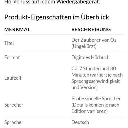
Hörgenuss auf jedem Wiedergabegerät.
Produkt-Eigenschaften im Überblick
MERKMAL
BESCHREIBUNG
Der Zauberer von Oz
Titel
(Ungekürzt)
Format
Digitales Hörbuch
Ca. 7 Stunden und 30
Minuten (variiert je nach
Laufzeit
Sprechgeschwindigkeit
und Version)
Professionelle Sprecher
Sprecher
(Details können je nach
Edition variieren)
Sprache
Deutsch