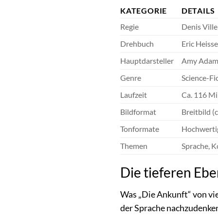
KATEGORIE
DETAILS
Regie
Denis Vill
Drehbuch
Eric Heisse
Hauptdarsteller
Amy Adams
Genre
Science-Fi
Laufzeit
Ca. 116 M
Bildformat
Breitbild (c
Tonformate
Hochwertig
Themen
Sprache, K
Die tieferen Ebe
Was „Die Ankunft“ von viel
der Sprache nachzudenken