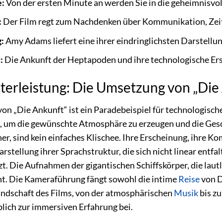
:
Von der ersten Minute an werden Sie in die geheimnisvo
:
Der Film regt zum Nachdenken über Kommunikation, Zeit 
:
Amy Adams liefert eine ihrer eindringlichsten Darstellun
:
Die Ankunft der Heptapoden und ihre technologische Ersc
terleistung: Die Umsetzung von „Die
on „Die Ankunft“ ist ein Paradebeispiel für technologisch
et, um die gewünschte Atmosphäre zu erzeugen und die Ges
er, sind kein einfaches Klischee. Ihre Erscheinung, ihre K
rstellung ihrer Sprachstruktur, die sich nicht linear entfa
zt. Die Aufnahmen der gigantischen Schiffskörper, die lau
ht. Die Kameraführung fängt sowohl die intime
Reise
von D
landschaft des Films, von der atmosphärischen
Musik
bis zu
lich zur immersiven Erfahrung bei.