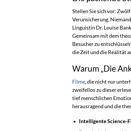
Stellen Sie sich vor: Zwö
Verunsicherung. Niemand w
Linguistin Dr. Louise Ba
Gemeinsam mit dem theoret
Besucher zu entschlüsseln 
die Zeit und die Realität 
Warum „Die Anku
Filme
, die nicht nur unte
zweifellos zu dieser erle
tief menschlichen Emotion
herausragend und die them
Intelligente Science-F