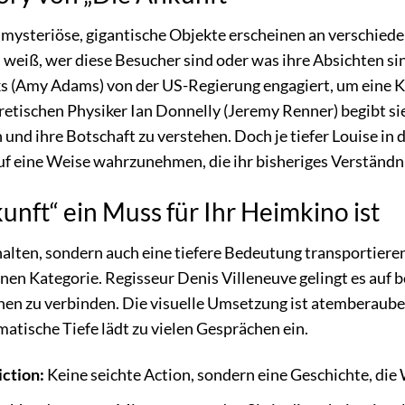
lf mysteriöse, gigantische Objekte erscheinen an verschie
eiß, wer diese Besucher sind oder was ihre Absichten sind.
nks (Amy Adams) von der US-Regierung engagiert, um eine
ischen Physiker Ian Donnelly (Jeremy Renner) begibt sie 
und ihre Botschaft zu verstehen. Doch je tiefer Louise in 
auf eine Weise wahrzunehmen, die ihr bisheriges Verständni
nft“ ein Muss für Ihr Heimkino ist
rhalten, sondern auch eine tiefere Bedeutung transportiere
senen Kategorie. Regisseur Denis Villeneuve gelingt es au
en zu verbinden. Die visuelle Umsetzung ist atemberauben
atische Tiefe lädt zu vielen Gesprächen ein.
iction:
Keine seichte Action, sondern eine Geschichte, die