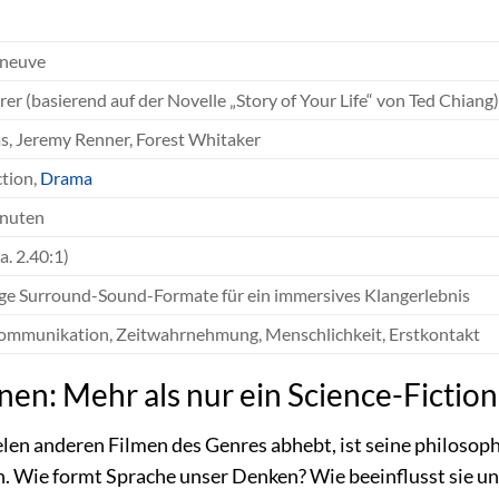
eneuve
rer (basierend auf der Novelle „Story of Your Life“ von Ted Chiang)
, Jeremy Renner, Forest Whitaker
ction,
Drama
inuten
a. 2.40:1)
e Surround-Sound-Formate für ein immersives Klangerlebnis
ommunikation, Zeitwahrnehmung, Menschlichkeit, Erstkontakt
nen: Mehr als nur ein Science-Fictio
en anderen Filmen des Genres abhebt, ist seine philosophis
. Wie formt Sprache unser Denken? Wie beeinflusst sie u