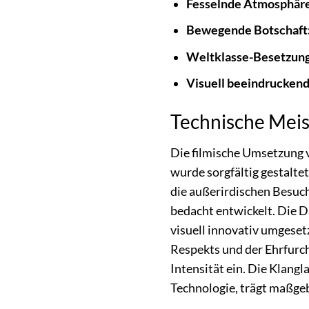
Fesselnde Atmosphäre
Bewegende Botschaft
Weltklasse-Besetzung
Visuell beeindruckend
Technische Meis
Die filmische Umsetzung v
wurde sorgfältig gestalt
die außerirdischen Besuch
bedacht entwickelt. Die Da
visuell innovativ umgeset
Respekts und der Ehrfurc
Intensität ein. Die Klang
Technologie, trägt maßgeb