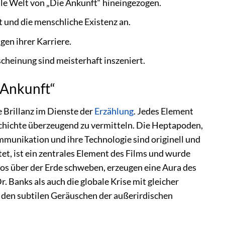
lle Welt von „Die Ankunft“ hineingezogen.
und die menschliche Existenz an.
gen ihrer Karriere.
heinung sind meisterhaft inszeniert.
 Ankunft“
e Brillanz im Dienste der
Erzählung
. Jedes Element
chichte überzeugend zu vermitteln. Die Heptapoden,
ommunikation und ihre Technologie sind originell und
ltet, ist ein zentrales Element des Films und wurde
tlos über der Erde schweben, erzeugen eine Aura des
r. Banks als auch die globale Krise mit gleicher
 den subtilen Geräuschen der außerirdischen