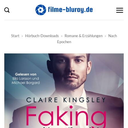
Zum
Inhalt
springen
Start
»
Hörbuch-Downloads
»
Romane & Erzählungen
»
Nach
Epochen