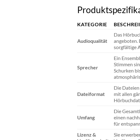
Produktspezifika
KATEGORIE
BESCHRE
Das Hörbuch
Audioqualität
angeboten. 
sorgfältige
Ein Ensembl
Stimmen sin
Sprecher
Schurken bis
atmosphäris
Die Dateien
Dateiformat
mit allen g
Hörbuchdate
Die Gesamtl
Umfang
einen nachha
für entspan
Lizenz &
Sie erwerbe