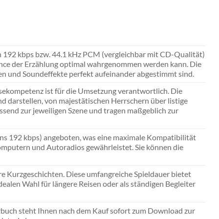
on 192 kbps bzw. 44.1 kHz PCM (vergleichbar mit CD-Qualität)
uance der Erzählung optimal wahrgenommen werden kann. Die
en und Soundeffekte perfekt aufeinander abgestimmt sind.
ekompetenz ist für die Umsetzung verantwortlich. Die
darstellen, von majestätischen Herrschern über listige
assend zur jeweiligen Szene und tragen maßgeblich zur
ns 192 kbps) angeboten, was eine maximale Kompatibilität
omputern und Autoradios gewährleistet. Sie können die
re Kurzgeschichten. Diese umfangreiche Spieldauer bietet
ealen Wahl für längere Reisen oder als ständigen Begleiter
örbuch steht Ihnen nach dem Kauf sofort zum Download zur