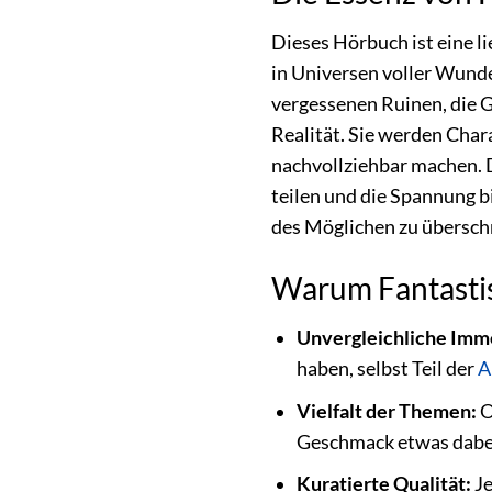
Dieses Hörbuch ist eine l
in Universen voller Wund
vergessenen Ruinen, die G
Realität. Sie werden Char
nachvollziehbar machen. D
teilen und die Spannung b
des Möglichen zu übersch
Warum Fantastis
Unvergleichliche Imm
haben, selbst Teil der
A
Vielfalt der Themen:
O
Geschmack etwas dabei
Kuratierte Qualität:
Je