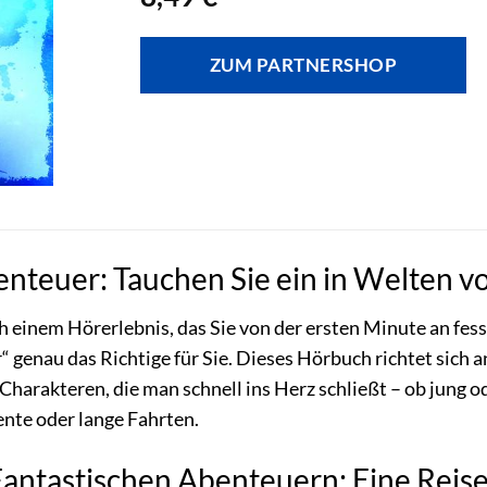
ZUM PARTNERSHOP
enteuer: Tauchen Sie ein in Welten v
h einem Hörerlebnis, das Sie von der ersten Minute an fess
 genau das Richtige für Sie. Dieses Hörbuch richtet sich 
harakteren, die man schnell ins Herz schließt – ob jung od
nte oder lange Fahrten.
Fantastischen Abenteuern: Eine Reis