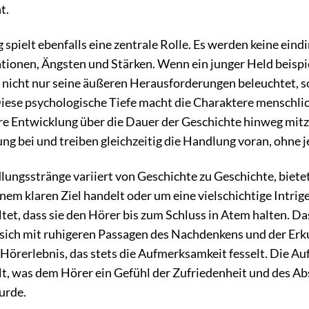
t.
spielt ebenfalls eine zentrale Rolle. Es werden keine ein
tionen, Ängsten und Stärken. Wenn ein junger Held beispi
 nicht nur seine äußeren Herausforderungen beleuchtet, s
iese psychologische Tiefe macht die Charaktere menschlic
re Entwicklung über die Dauer der Geschichte hinweg mitzu
ung bei und treiben gleichzeitig die Handlung voran, ohne 
ungsstränge variiert von Geschichte zu Geschichte, biete
nem klaren Ziel handelt oder um eine vielschichtige Intrig
ltet, dass sie den Hörer bis zum Schluss in Atem halten. D
e sich mit ruhigeren Passagen des Nachdenkens und der E
Hörerlebnis, das stets die Aufmerksamkeit fesselt. Die Au
t, was dem Hörer ein Gefühl der Zufriedenheit und des Abs
urde.