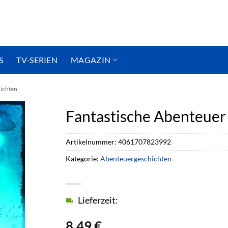
S
TV-SERIEN
MAGAZIN
ichten
Fantastische Abenteuer
Artikelnummer:
4061707823992
Kategorie:
Abenteuergeschichten
Lieferzeit:
8,49
€