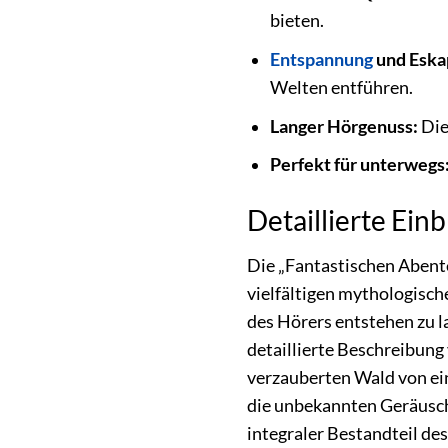
bieten.
Entspannung
und Eska
Welten entführen.
Langer Hörgenuss:
Die
Perfekt für unterwegs
Detaillierte Ein
Die „Fantastischen Abente
vielfältigen mythologische
des Hörers entstehen zu la
detaillierte Beschreibung
verzauberten Wald von ei
die unbekannten Geräusche
integraler Bestandteil de