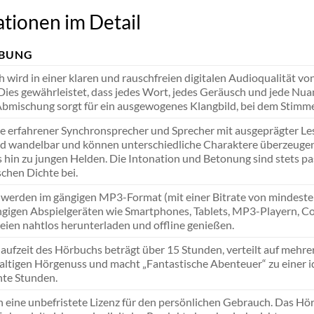
tionen im Detail
IBUNG
 wird in einer klaren und rauschfreien digitalen Audioqualität v
Dies gewährleistet, dass jedes Wort, jedes Geräusch und jede N
 Abmischung sorgt für ein ausgewogenes Klangbild, bei dem Stimm
e erfahrener Synchronsprecher und Sprecher mit ausgeprägter Les
d wandelbar und können unterschiedliche Charaktere überzeugend 
 hin zu jungen Helden. Die Intonation und Betonung sind stets p
chen Dichte bei.
 werden im gängigen MP3-Format (mit einer Bitrate von mindeste
ängigen Abspielgeräten wie Smartphones, Tablets, MP3-Playern, C
ien nahtlos herunterladen und offline genießen.
aufzeit des Hörbuchs beträgt über 15 Stunden, verteilt auf mehre
ltigen Hörgenuss und macht „Fantastische Abenteuer“ zu einer id
nte Stunden.
n eine unbefristete Lizenz für den persönlichen Gebrauch. Das H