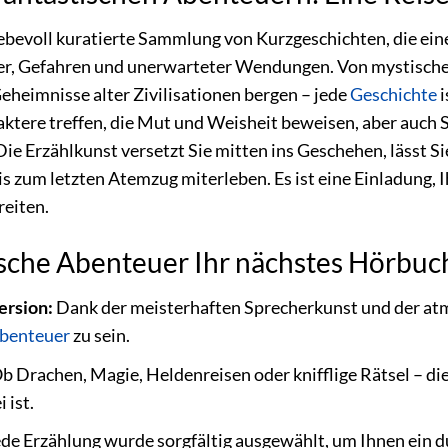
iebevoll kuratierte Sammlung von Kurzgeschichten, die ein
er, Gefahren und unerwarteter Wendungen. Von mystischen
eheimnisse alter Zivilisationen bergen – jede
Geschichte
i
aktere treffen, die Mut und Weisheit beweisen, aber auch 
ie Erzählkunst versetzt Sie mitten ins Geschehen, lässt Si
is zum letzten Atemzug miterleben. Es ist eine Einladung, 
reiten.
che Abenteuer Ihr nächstes Hörbuch 
ersion:
Dank der meisterhaften Sprecherkunst und der at
benteuer
zu sein.
b Drachen, Magie, Heldenreisen oder knifflige Rätsel – die
 ist.
de Erzählung wurde sorgfältig ausgewählt, um Ihnen ein 