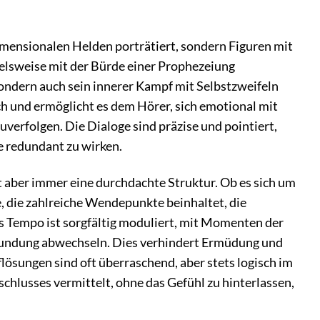
dimensionalen Helden porträtiert, sondern Figuren mit
elsweise mit der Bürde einer Prophezeiung
ondern auch sein innerer Kampf mit Selbstzweifeln
h und ermöglicht es dem Hörer, sich emotional mit
verfolgen. Die Dialoge sind präzise und pointiert,
je redundant zu wirken.
t aber immer eine durchdachte Struktur. Ob es sich um
e, die zahlreiche Wendepunkte beinhaltet, die
as Tempo ist sorgfältig moduliert, mit Momenten der
rkundung abwechseln. Dies verhindert Ermüdung und
flösungen sind oft überraschend, aber stets logisch im
chlusses vermittelt, ohne das Gefühl zu hinterlassen,