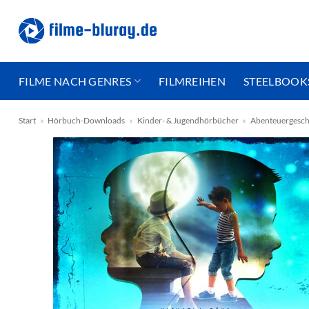
Zum
Inhalt
springen
FILME NACH GENRES
FILMREIHEN
STEELBOOK
Start
»
Hörbuch-Downloads
»
Kinder- & Jugendhörbücher
»
Abenteuergesch