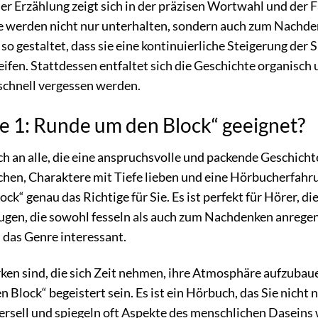
 der Erzählung zeigt sich in der präzisen Wortwahl und d
ie werden nicht nur unterhalten, sondern auch zum Nachde
 so gestaltet, dass sie eine kontinuierliche Steigerung de
fen. Stattdessen entfaltet sich die Geschichte organisch un
 schnell vergessen werden.
ge 1: Runde um den Block“ geeignet?
ch an alle, die eine anspruchsvolle und packende Geschich
en, Charaktere mit Tiefe lieben und eine Hörbucherfahrun
ck“ genau das Richtige für Sie. Es ist perfekt für Hörer, 
gen, die sowohl fesseln als auch zum Nachdenken anregen.
n das Genre interessant.
en sind, die sich Zeit nehmen, ihre Atmosphäre aufzubaue
 Block“ begeistert sein. Es ist ein Hörbuch, das Sie nicht
rsell und spiegeln oft Aspekte des menschlichen Daseins wi