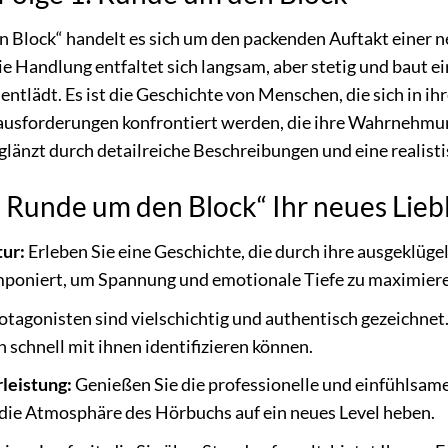
n Block“ handelt es sich um den packenden Auftakt einer n
ie Handlung entfaltet sich langsam, aber stetig und baut e
entlädt. Es ist die Geschichte von Menschen, die sich in
usforderungen konfrontiert werden, die ihre Wahrnehmung
glänzt durch detailreiche Beschreibungen und eine realis
 Runde um den Block“ Ihr neues Lieb
tur:
Erleben Sie eine Geschichte, die durch ihre ausgeklüg
omponiert, um Spannung und emotionale Tiefe zu maximier
otagonisten sind vielschichtig und authentisch gezeichne
ch schnell mit ihnen identifizieren können.
leistung:
Genießen Sie die professionelle und einfühlsame
die Atmosphäre des Hörbuchs auf ein neues Level heben.