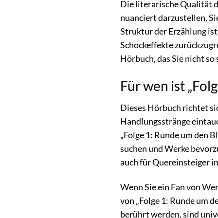
Die literarische Qualität
nuanciert darzustellen. S
Struktur der Erzählung ist
Schockeffekte zurückzugrei
Hörbuch, das Sie nicht so
Für wen ist „Fol
Dieses Hörbuch richtet si
Handlungsstränge eintauch
„Folge 1: Runde um den Blo
suchen und Werke bevorzu
auch für Quereinsteiger i
Wenn Sie ein Fan von Werk
von „Folge 1: Runde um den
berührt werden, sind unive