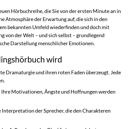
euen Hörbuchreihe, die Sie von der ersten Minute an in
ine Atmosphäre der Erwartung auf, die sich in den
 ihrem bekannten Umfeld wiederfinden und doch mit
 von der Welt – und sich selbst – grundlegend
tische Darstellung menschlicher Emotionen.
lingshörbuch wird
elte Dramaturgie und ihren roten Faden überzeugt. Jede
en.
t. Ihre Motivationen, Ängste und Hoffnungen werden
 Interpretation der Sprecher, die den Charakteren