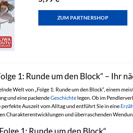
ZUM PARTNERSHOP
olge 1: Runde um den Block“ – Ihr n
selnde Welt von „Folge 1: Runde um den Block“, einem meiste
ung und eine packende
Geschichte
legen. Ob im Pendlerver
 perfekte Auszeit vom Alltag und entführt Sie in eine
Erzä
igen Charakterentwicklungen und überraschenden Wendun
„Folge 1: Runde um den Block“