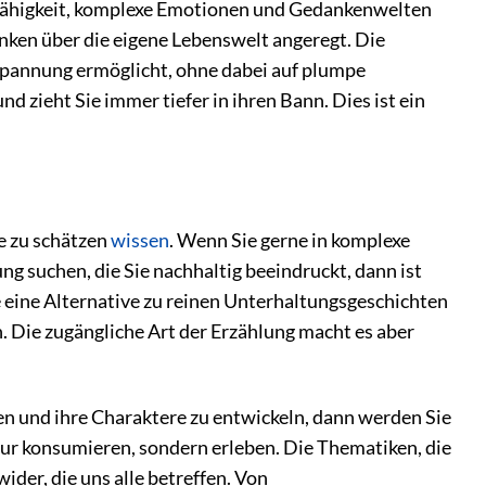
er Fähigkeit, komplexe Emotionen und Gedankenwelten
nken über die eigene Lebenswelt angeregt. Die
r Spannung ermöglicht, ohne dabei auf plumpe
d zieht Sie immer tiefer in ihren Bann. Dies ist ein
te zu schätzen
wissen
. Wenn Sie gerne in komplexe
g suchen, die Sie nachhaltig beeindruckt, dann ist
die eine Alternative zu reinen Unterhaltungsgeschichten
 Die zugängliche Art der Erzählung macht es aber
n und ihre Charaktere zu entwickeln, dann werden Sie
 nur konsumieren, sondern erleben. Die Thematiken, die
der, die uns alle betreffen. Von