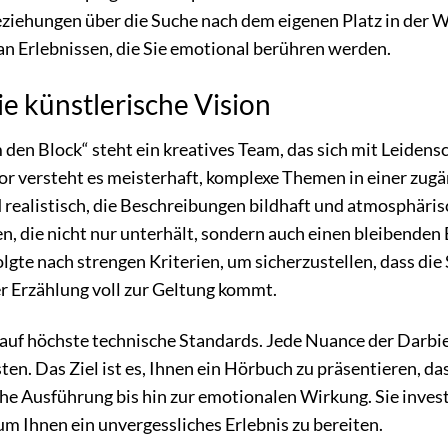
ehungen über die Suche nach dem eigenen Platz in der Welt
 an Erlebnissen, die Sie emotional berühren werden.
e künstlerische Vision
 den Block“ steht ein kreatives Team, das sich mit Leidens
or versteht es meisterhaft, komplexe Themen in einer zug
 realistisch, die Beschreibungen bildhaft und atmosphärisc
en, die nicht nur unterhält, sondern auch einen bleibende
lgte nach strengen Kriterien, um sicherzustellen, dass di
r Erzählung voll zur Geltung kommt.
 auf höchste technische Standards. Jede Nuance der Darbi
en. Das Ziel ist es, Ihnen ein Hörbuch zu präsentieren, das
he Ausführung bis hin zur emotionalen Wirkung. Sie investi
um Ihnen ein unvergessliches Erlebnis zu bereiten.