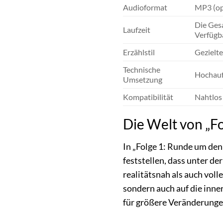
Audioformat
MP3 (op
Die Gesa
Laufzeit
Verfügb
Erzählstil
Gezielt
Technische
Hochauf
Umsetzung
Kompatibilität
Nahtlos
Die Welt von „Fo
In „Folge 1: Runde um den
feststellen, dass unter de
realitätsnah als auch vol
sondern auch auf die inne
für größere Veränderunge