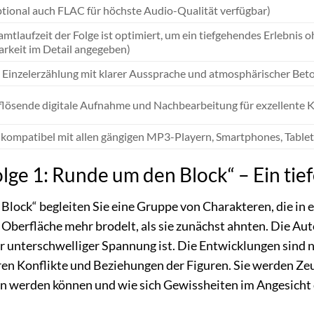
tional auch FLAC für höchste Audio-Qualität verfügbar)
mtlaufzeit der Folge ist optimiert, um ein tiefgehendes Erlebni
arkeit im Detail angegeben)
e Einzelerzählung mit klarer Aussprache und atmosphärischer Bet
lösende digitale Aufnahme und Nachbearbeitung für exzellente K
 kompatibel mit allen gängigen MP3-Playern, Smartphones, Table
lge 1: Runde um den Block“ – Ein tief
 Block“ begleiten Sie eine Gruppe von Charakteren, die in
r Oberfläche mehr brodelt, als sie zunächst ahnten. Die Au
ler unterschwelliger Spannung ist. Die Entwicklungen sind
ren Konflikte und Beziehungen der Figuren. Sie werden Ze
n werden können und wie sich Gewissheiten im Angesicht