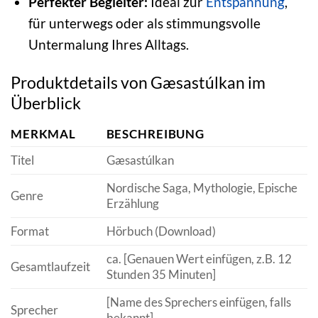
Perfekter Begleiter:
Ideal zur
Entspannung
,
für unterwegs oder als stimmungsvolle
Untermalung Ihres Alltags.
Produktdetails von Gæsastúlkan im
Überblick
MERKMAL
BESCHREIBUNG
Titel
Gæsastúlkan
Nordische Saga, Mythologie, Epische
Genre
Erzählung
Format
Hörbuch (Download)
ca. [Genauen Wert einfügen, z.B. 12
Gesamtlaufzeit
Stunden 35 Minuten]
[Name des Sprechers einfügen, falls
Sprecher
bekannt]