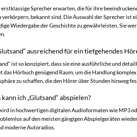
 erstklassige Sprecher erwarten, die für ihre beeindrucken
 verkörpern, bekannt sind. Die Auswahl der Sprecher ist ei
ige Wiedergabe der Geschichte zu gewährleisten. Sie wer
en.
„Glutsand“ ausreichend für ein tiefgehendes Hör
sand“ ist so konzipiert, dass sie eine ausführliche und deta
et das Hörbuch genügend Raum, um die Handlung komplex zu
häre zu schaffen, die den Hörer über Stunden hinweg fess
kann ich „Glutsand“ abspielen?
ird in hochwertigen digitalen Audioformaten wie MP3 ode
oblemlos auf den meisten gängigen Abspielgeräten wiede
d moderne Autoradios.