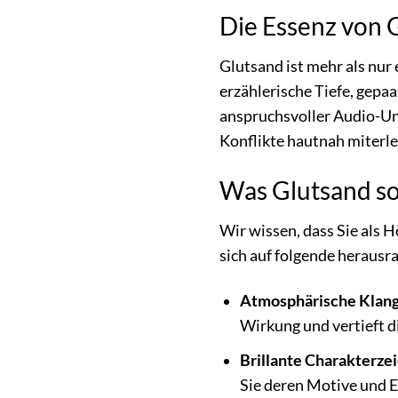
Die Essenz von 
Glutsand ist mehr als nur 
erzählerische Tiefe, gepa
anspruchsvoller Audio-Unt
Konflikte hautnah miterle
Was Glutsand so
Wir wissen, dass Sie als H
sich auf folgende heraus
Atmosphärische Klang
Wirkung und vertieft d
Brillante Charakterze
Sie deren Motive und 