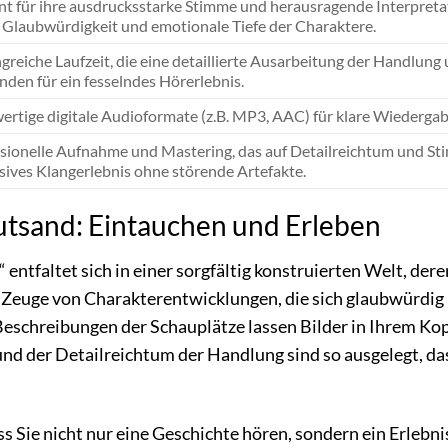
t für ihre ausdrucksstarke Stimme und herausragende Interpretat
e Glaubwürdigkeit und emotionale Tiefe der Charaktere.
reiche Laufzeit, die eine detaillierte Ausarbeitung der Handlung
nden für ein fesselndes Hörerlebnis.
rtige digitale Audioformate (z.B. MP3, AAC) für klare Wiedergab
sionelle Aufnahme und Mastering, das auf Detailreichtum und Stim
ives Klangerlebnis ohne störende Artefakte.
utsand: Eintauchen und Erleben
 entfaltet sich in einer sorgfältig konstruierten Welt, de
 Zeuge von Charakterentwicklungen, die sich glaubwürdig u
Beschreibungen der Schauplätze lassen Bilder in Ihrem Kop
und der Detailreichtum der Handlung sind so ausgelegt, da
ss Sie nicht nur eine Geschichte hören, sondern ein Erlebn