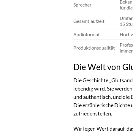
Bekann
Sprecher
für di
Umfang
Gesamtlaufzeit
15 Stu
Audioformat
Hochwe
Profes
Produktionsqualität
immers
Die Welt von Gl
Die Geschichte „Glutsand“
lebendig wird. Sie werden
und authentisch, und die 
Die erzählerische Dichte 
zufriedenstellen.
Wir legen Wert darauf, da