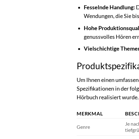
Fesselnde Handlung:
D
Wendungen, die Sie bis
Hohe Produktionsquali
genussvolles Hören er
Vielschichtige Theme
Produktspezifika
Um Ihnen einen umfassende
Spezifikationen in der fo
Hörbuch realisiert wurde.
MERKMAL
BESC
Je nac
Genre
tiefgr