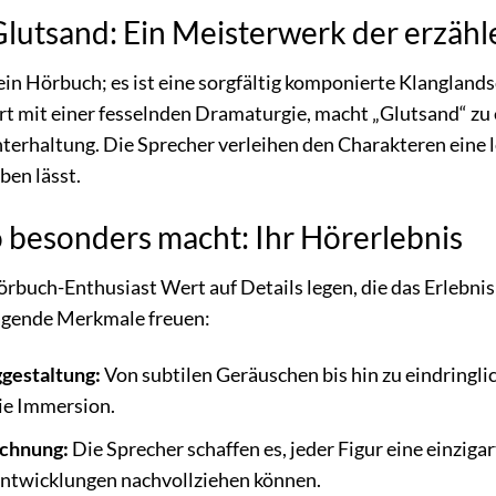
Glutsand: Ein Meisterwerk der erzähl
ein Hörbuch; es ist eine sorgfältig komponierte Klanglandsc
art mit einer fesselnden Dramaturgie, macht „Glutsand“ z
erhaltung. Die Sprecher verleihen den Charakteren eine l
ben lässt.
 besonders macht: Ihr Hörerlebnis
örbuch-Enthusiast Wert auf Details legen, die das Erlebnis
ragende Merkmale freuen:
gestaltung:
Von subtilen Geräuschen bis hin zu eindringli
ie Immersion.
ichnung:
Die Sprecher schaffen es, jeder Figur eine einziga
Entwicklungen nachvollziehen können.