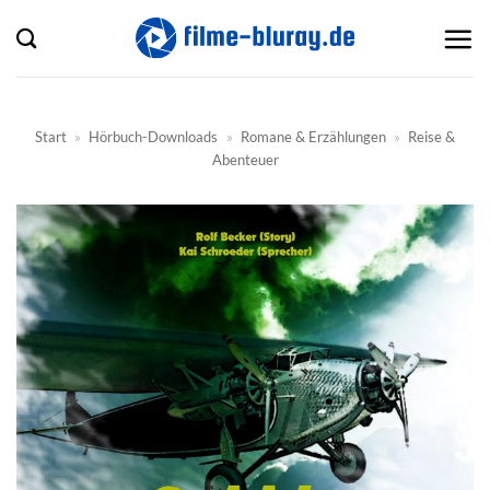
Zum
Inhalt
springen
Start
»
Hörbuch-Downloads
»
Romane & Erzählungen
»
Reise &
Abenteuer