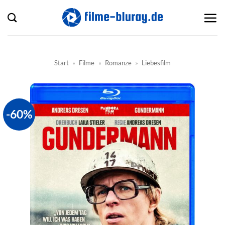
Zum
Inhalt
springen
Start
»
Filme
»
Romanze
»
Liebesfilm
-60%