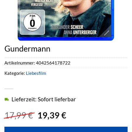
Gundermann
Artikelnummer:
4042564178722
Kategorie:
Liebesfilm
Lieferzeit: Sofort lieferbar
Ursprünglicher
Aktueller
17,99
€
19,39
€
Preis
Preis
war:
ist: