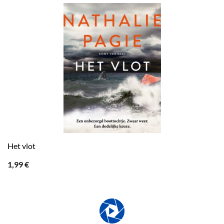
Het vlot
1,99
€