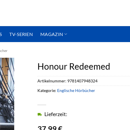
S
TV-SERIEN
MAGAZIN
ücher
Honour Redeemed
Artikelnummer:
9781407948324
Kategorie:
Englische Hörbücher
Lieferzeit:
37,99
€