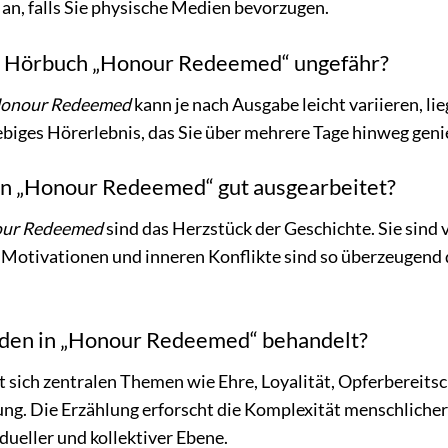
an, falls Sie physische Medien bevorzugen.
s Hörbuch „Honour Redeemed“ ungefähr?
onour Redeemed
kann je nach Ausgabe leicht variieren, l
ebiges Hörerlebnis, das Sie über mehrere Tage hinweg gen
 in „Honour Redeemed“ gut ausgearbeitet?
ur Redeemed
sind das Herzstück der Geschichte. Sie sind 
 Motivationen und inneren Konflikte sind so überzeugend dar
en in „Honour Redeemed“ behandelt?
 sich zentralen Themen wie Ehre, Loyalität, Opferbereit
ung. Die Erzählung erforscht die Komplexität menschlich
dueller und kollektiver Ebene.