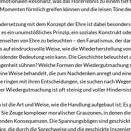
emotionalen Resonanz, was das Hörerlebnis zu einem tief 
 Momenten förmlich greifen können und die leisen Töne de
dersetzung mit dem Konzept der Ehre ist dabei besonder
t es ein unumstößliches Prinzip, ein soziales Konstrukt o
tenseiten von Ehre zu beleuchten – den Fanatismus, der dara
 es auf eindrucksvolle Weise, wie die Wiederherstellung von
idender Bedeutung sein kann. Die Geschichte beleuchte
angenheit sühnen? Welche Formen der Wiedergutmachung s
eine Weise behandelt, die zum Nachdenken anregt und ein
re ringen mit ihren Entscheidungen, sie suchen nach Wege
er Wiedergutmachung ist oft steinig und voller Hindernis
st die Art und Weise, wie die Handlung aufgebaut ist. Es
 Sie Zeuge komplexer moralischer Grauzonen, in denen die
enden Konsequenzen. Die Spannungsbögen sind geschickt ang
e, die durch die Sprechweise und die geschickte Inszenier