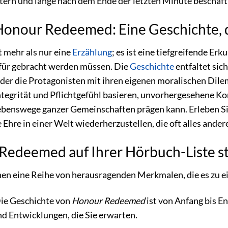
tern und lange nach dem Ende der letzten Minute beschäft
Honour Redeemed: Eine Geschichte, 
t mehr als nur eine
Erzählung
; es ist eine tiefgreifende Er
für gebracht werden müssen. Die
Geschichte
entfaltet sic
n der die Protagonisten mit ihren eigenen moralischen Di
ntegrität und Pflichtgefühl basieren, unvorhergesehene K
enswege ganzer Gemeinschaften prägen kann. Erleben Sie, 
Ehre in einer Welt wiederherzustellen, die oft alles andere
deemed auf Ihrer Hörbuch-Liste st
nen eine Reihe von herausragenden Merkmalen, die es zu 
ie Geschichte von
Honour Redeemed
ist von Anfang bis E
 Entwicklungen, die Sie erwarten.