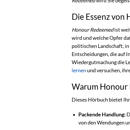
Redeemed
wird Sie begeis
Die Essenz von 
Honour Redeemed
ist wei
wird und welche Opfer da
politischen Landschaft, i
Entscheidungen, die auf I
Wiedergutmachung die Leb
lernen
und versuchen, ihre 
Warum Honour Re
Dieses Hörbuch bietet Ih
Packende Handlung:
D
von den Wendungen und