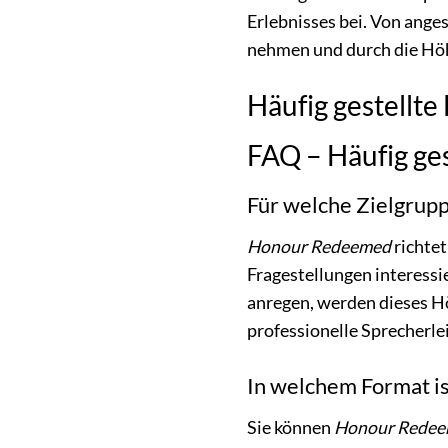
Erlebnisses bei. Von ange
nehmen und durch die Höh
Häufig gestellt
FAQ – Häufig ge
Für welche Zielgrup
Honour Redeemed
richtet
Fragestellungen interess
anregen, werden dieses Hör
professionelle Sprecherle
In welchem Format i
Sie können
Honour Rede