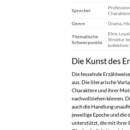
Profession
Sprecher
Charaktere
Genre
Drama, His
Ehre, Loya
Thematische
Struktur b
Schwerpunkte
kollektiver
Die Kunst des Er
Die fesselnde Erzählweis
aus. Die literarische Vorl
Charaktere und ihrer Moti
nachvollziehen können. Die
auch die Handlung unaufha
jeweilige Epoche und die
unterstützt, die mit ihre