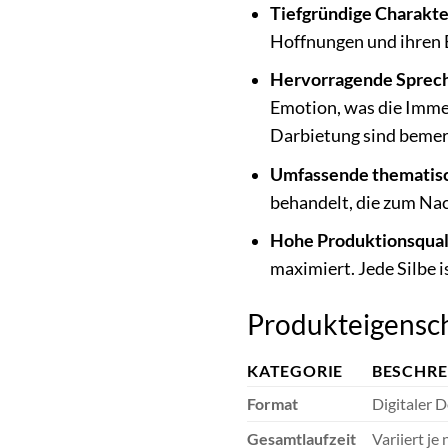
Tiefgründige Charakte
Hoffnungen und ihren E
Hervorragende Sprech
Emotion, was die Immer
Darbietung sind beme
Umfassende thematisc
behandelt, die zum Na
Hohe Produktionsquali
maximiert. Jede Silbe i
Produkteigensc
KATEGORIE
BESCHR
Format
Digitaler 
Gesamtlaufzeit
Variiert j