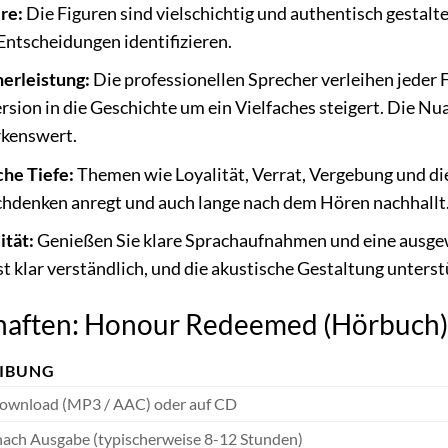
re:
Die Figuren sind vielschichtig und authentisch gestalte
ntscheidungen identifizieren.
erleistung:
Die professionellen Sprecher verleihen jeder
sion in die Geschichte um ein Vielfaches steigert. Die Nu
rkenswert.
he Tiefe:
Themen wie Loyalität, Verrat, Vergebung und d
chdenken anregt und auch lange nach dem Hören nachhallt
tät:
Genießen Sie klare Sprachaufnahmen und eine ausge
st klar verständlich, und die akustische Gestaltung unters
haften: Honour Redeemed (Hörbuch)
EIBUNG
Download (MP3 / AAC) oder auf CD
e nach Ausgabe (typischerweise 8-12 Stunden)