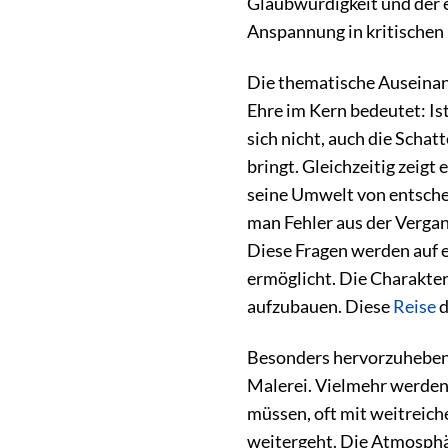
Glaubwürdigkeit und der 
Anspannung in kritischen
Die thematische Auseinan
Ehre im Kern bedeutet: Is
sich nicht, auch die Schat
bringt. Gleichzeitig zeigt
seine Umwelt von entsche
man Fehler aus der Verg
Diese Fragen werden auf 
ermöglicht. Die Charakte
aufzubauen. Diese
Reise
d
Besonders hervorzuheben i
Malerei. Vielmehr werden
müssen, oft mit weitreich
weitergeht. Die Atmosphär