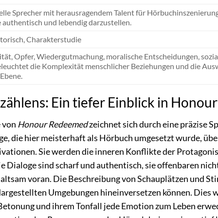
elle Sprecher mit herausragendem Talent für Hörbuchinszenierunge
 authentisch und lebendig darzustellen.
torisch, Charakterstudie
lität, Opfer, Wiedergutmachung, moralische Entscheidungen, sozial
eleuchtet die Komplexität menschlicher Beziehungen und die Aus
 Ebene.
zählens: Ein tiefer Einblick in Hono
e von
Honour Redeemed
zeichnet sich durch eine präzise 
age, die hier meisterhaft als Hörbuch umgesetzt wurde, übe
vationen. Sie werden die inneren Konflikte der Protagoni
 Dialoge sind scharf und authentisch, sie offenbaren nicht
ltsam voran. Die Beschreibung von Schauplätzen und Stimm
 dargestellten Umgebungen hineinversetzen können. Dies w
r Betonung und ihrem Tonfall jede Emotion zum Leben erwec