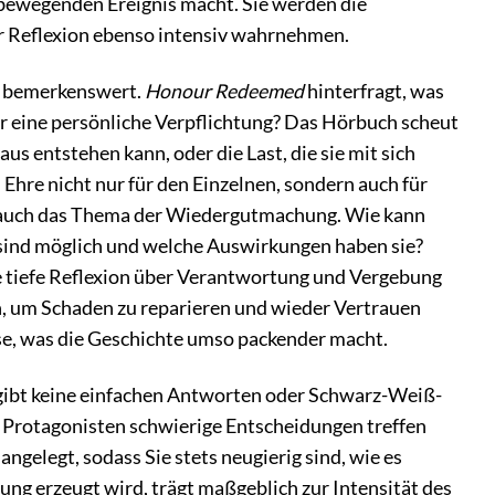
bewegenden Ereignis macht. Sie werden die
r Reflexion ebenso intensiv wahrnehmen.
s bemerkenswert.
Honour Redeemed
hinterfragt, was
der eine persönliche Verpflichtung? Das Hörbuch scheut
us entstehen kann, oder die Last, die sie mit sich
 Ehre nicht nur für den Einzelnen, sondern auch für
t auch das Thema der Wiedergutmachung. Wie kann
ind möglich und welche Auswirkungen haben sie?
e tiefe Reflexion über Verantwortung und Vergebung
n, um Schaden zu reparieren und wieder Vertrauen
se, was die Geschichte umso packender macht.
 gibt keine einfachen Antworten oder Schwarz-Weiß-
 Protagonisten schwierige Entscheidungen treffen
elegt, sodass Sie stets neugierig sind, wie es
ung erzeugt wird, trägt maßgeblich zur Intensität des