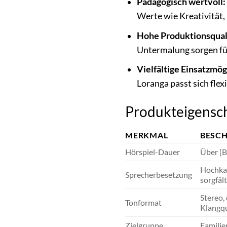
Pädagogisch wertvoll:
Werte wie Kreativität
Hohe Produktionsquali
Untermalung sorgen für
Vielfältige Einsatzmög
Loranga passt sich flex
Produkteigensch
MERKMAL
BESC
Hörspiel-Dauer
Über [B
Hochkar
Sprecherbesetzung
sorgfäl
Stereo,
Tonformat
Klangqua
Zielgruppe
Familie