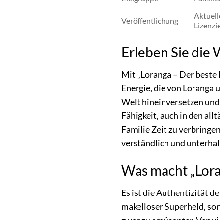
Aktuell
Veröffentlichung
Lizenzi
Erleben Sie die
Mit „Loranga – Der beste P
Energie, die von Loranga u
Welt hineinversetzen und 
Fähigkeit, auch in den al
Familie Zeit zu verbringe
verständlich und unterha
Was macht „Lora
Es ist die Authentizität d
makelloser Superheld, so