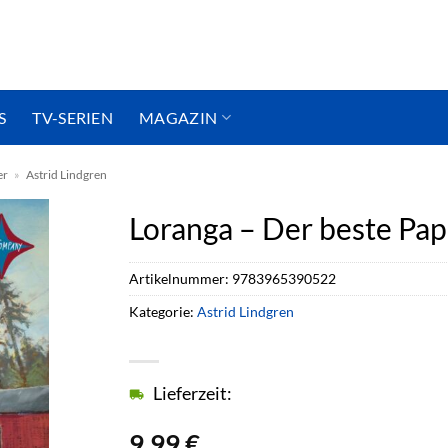
S
TV-SERIEN
MAGAZIN
er
»
Astrid Lindgren
Loranga – Der beste Pap
Artikelnummer:
9783965390522
Kategorie:
Astrid Lindgren
Lieferzeit:
9,99
€