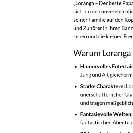
„Loranga – Der beste Papa
sich um den unvergleichli
seiner Familie auf den Ko
und Zuhörer in ihren Bann
sehen und die kleinen Fre
Warum Loranga e
Humorvolles Entertai
Jung und Alt gleicher
Starke Charaktere:
Lor
unerschütterlicher Gla
und tragen maßgeblich 
Fantasievolle Welten:
fantastischen Abenteue