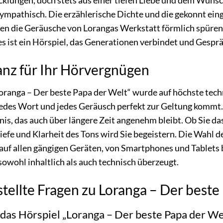
lungen, doch stets aus einer tiefen Liebe und dem Wunsc
ympathisch. Die erzählerische Dichte und die gekonnt ein
en die Geräusche von Lorangas Werkstatt förmlich spüren 
 ist ein Hörspiel, das Generationen verbindet und Gespräch
anz für Ihr Hörvergnügen
oranga – Der beste Papa der Welt“ wurde auf höchste techn
des Wort und jedes Geräusch perfekt zur Geltung kommt. D
is, das auch über längere Zeit angenehm bleibt. Ob Sie d
iefe und Klarheit des Tons wird Sie begeistern. Die Wahl 
f allen gängigen Geräten, von Smartphones und Tablets bi
sowohl inhaltlich als auch technisch überzeugt.
tellte Fragen zu Loranga – Der beste
t das Hörspiel „Loranga – Der beste Papa der W