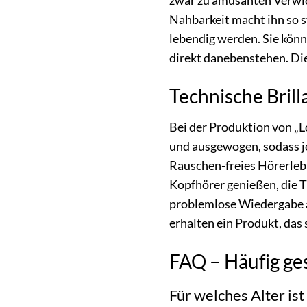
zwar zu amüsanten Verwick
Nahbarkeit macht ihn so s
lebendig werden. Sie könn
direkt danebenstehen. Dies
Technische Brill
Bei der Produktion von „L
und ausgewogen, sodass je
Rauschen-freies Hörerlebn
Kopfhörer genießen, die T
problemlose Wiedergabe au
erhalten ein Produkt, das 
FAQ – Häufig ges
Für welches Alter is