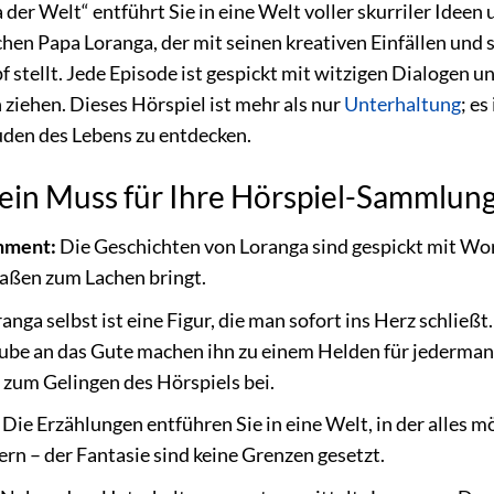
 der Welt“ entführt Sie in eine Welt voller skurriler Idee
chen Papa Loranga, der mit seinen kreativen Einfällen un
pf stellt. Jede Episode ist gespickt mit witzigen Dialoge
 ziehen. Dieses Hörspiel ist mehr als nur
Unterhaltung
; e
uden des Lebens zu entdecken.
in Muss für Ihre Hörspiel-Sammlung 
nment:
Die Geschichten von Loranga sind gespickt mit Wor
maßen zum Lachen bringt.
anga selbst ist eine Figur, die man sofort ins Herz schließt
ube an das Gute machen ihn zu einem Helden für jedermann
zum Gelingen des Hörspiels bei.
Die Erzählungen entführen Sie in eine Welt, in der alles mö
rn – der Fantasie sind keine Grenzen gesetzt.