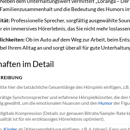
Neben dem Unterhaltungswert vermittelt „Loranga – Der b
, Familienzusammenhalt und die Bedeutung des Humors im
tät:
Professionelle Sprecher, sorgfältig ausgewählte Sou
 ein immersives Hörerlebnis, das Sie nicht mehr loslassen
lichkeiten:
Ob im Auto auf dem Weg zur Arbeit, beim Ents
ibel Ihrem Alltag an und sorgt überall für gute Unterhaltun
aften im Detail
HREIBUNG
itte hier die tatsächliche Gesamtlänge des Hörspiels einfügen, z.B
ätige Synchronsprecher und erfahrene Hörspielkünstler, die de
tig gewählt, um die emotionalen Nuancen und den
Humor
der Figu
 digitale Kompression (Details zur genauen Bitrate/Sample-Rate kö
lität ist für ein erstklassiges Hörerlebnis optimiert).
n,
Kinder
ab [Altersempfehlung einfügen, z.B. 6 Jahren], Fans von 