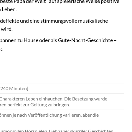
este Papa der Welt“ auf spielerische Weise positive
 Leben.
ndeffekte und eine stimmungsvolle musikalische
 wird.
pannen zu Hause oder als Gute-Nacht-Geschichte –
g.
. 240 Minuten]
n Charakteren Leben einhauchen. Die Besetzung wurde
ren perfekt zur Geltung zu bringen.
nnen je nach Veröffentlichung variieren, aber die
humorvollen Hörspielen, Liebhaber skurriler Geschichten.