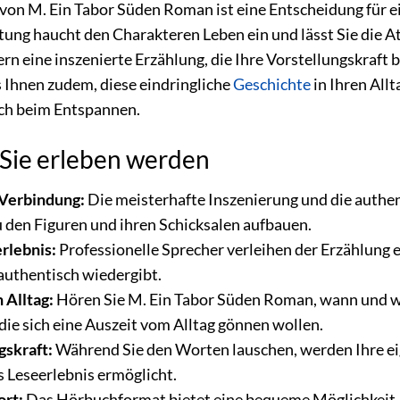
von M. Ein Tabor Süden Roman ist eine Entscheidung für e
ung haucht den Charakteren Leben ein und lässt Sie die At
rn eine inszenierte Erzählung, die Ihre Vorstellungskraft 
 Ihnen zudem, diese eindringliche
Geschichte
in Ihren Allt
ach beim Entspannen.
e Sie erleben werden
Verbindung:
Die meisterhafte Inszenierung und die authent
 den Figuren und ihren Schicksalen aufbauen.
rlebnis:
Professionelle Sprecher verleihen der Erzählung e
uthentisch wiedergibt.
 Alltag:
Hören Sie M. Ein Tabor Süden Roman, wann und wo
 die sich eine Auszeit vom Alltag gönnen wollen.
gskraft:
Während Sie den Worten lauschen, werden Ihre eig
s Leseerlebnis ermöglicht.
ort:
Das Hörbuchformat bietet eine bequeme Möglichkeit, 