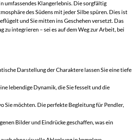
in umfassendes Klangerlebnis. Die sorgfältig
mosphäre des Südens mit jeder Silbe spüren. Dies ist
beflügelt und Sie mitten ins Geschehen versetzt. Das
ag zu integrieren – sei es auf dem Weg zur Arbeit, bei
ische Darstellung der Charaktere lassen Sie eine tiefe
ine lebendige Dynamik, die Sie fesselt und die
 Sie möchten. Die perfekte Begleitung für Pendler,
enen Bilder und Eindrücke geschaffen, was ein
auch ohne visuelle Ablenkung in komplexe