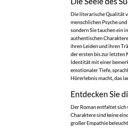
Die Seele des S
Die literarische Qualität
menschlichen Psyche und e
sondern Sie tauchen ein i
authentischen Charaktere 
ihren Leiden und ihren Tr
der ersten bis zur letzten
Identität mit einer bemer
emotionaler Tiefe, sprach
Hörerlebnis macht, das la
Entdecken Sie d
Der Roman entfaltet sich 
Charaktere sind keine ein
großer Empathie beleuchte