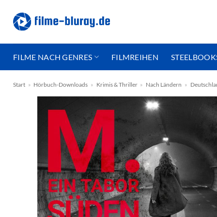
Zum
Inhalt
springen
FILME NACH GENRES
FILMREIHEN
STEELBOOK
Start
»
Hörbuch-Downloads
»
Krimis & Thriller
»
Nach Ländern
»
Deutschla