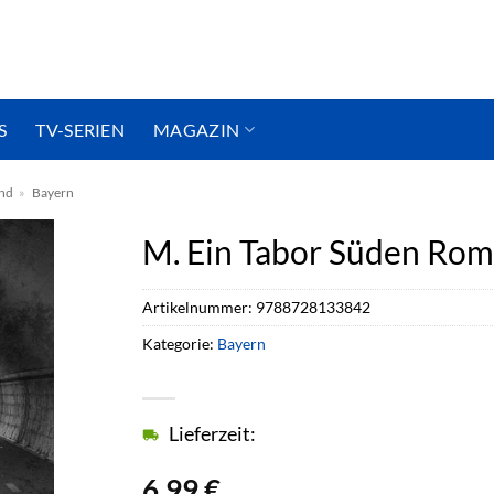
S
TV-SERIEN
MAGAZIN
nd
»
Bayern
M. Ein Tabor Süden Ro
Artikelnummer:
9788728133842
Kategorie:
Bayern
Lieferzeit:
6,99
€