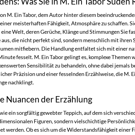
üdens: Was Sie in M. Ein Tabor Süden
 von M. Ein Tabor, dem Autor hinter diesem beeindruckenden
iner meisterhaften Fähigkeit, Atmosphäre zu schaffen. Sie
n eine Welt, deren Gerüche, Klänge und Stimmungen Sie fas
aus, die nicht perfekt sind, sondern menschlich mit ihren
äumen mitfiebern. Die Handlung entfaltet sich mit einer n
 Minute fesselt. M. Ein Tabor gelingt es, komplexe Themen 
kenswerten Sensibilität zu behandeln, ohne dabei jemals be
licher Präzision und einer fesselnden Erzählweise, die M.
nge nachklingt.
ie Nuancen der Erzählung
wie ein sorgfältig gewebter Teppich, auf dem sich versch
dimensionalen Figuren, sondern vielschichtige Persönlichk
t werden. Ob es sich um die Widerstandsfähigkeit einer Fr