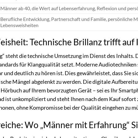
Männer ab 40, die Wert auf Lebenserfahrung, Reflexion und pers
Berufliche Entwicklung, Partnerschaft und Familie, persönliche
Lebensweisheiten
sheit: Technische Brillanz trifft auf 
“ steht die technische Umsetzung im Dienst des Inhalts. 
andards für Klangqualität setzt. Moderne Audiotechniken 
 und deutlich zu hören ist. Dies gewährleistet, dass Sie s
ische Mängel abgelenkt zu werden. Die digitale Aufberei
s Hörbuch auf Ihrem bevorzugten Gerät – sei es Ihr Smartph
ist unkompliziert und steht Ihnen nach dem Kauf sofort z
honen, ohne Kompromisse bei der Qualität eingehen zu m
che: Wo „Männer mit Erfahrung“ Sie