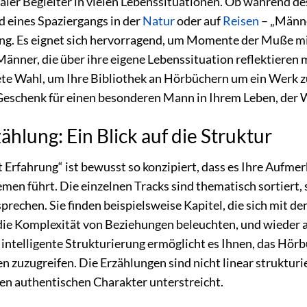
ealer Begleiter in vielen Lebenssituationen. Ob während d
 eines Spaziergangs in der
Natur
oder auf
Reisen
– „Männe
ng. Es eignet sich hervorragend, um Momente der Muße mit
r Männer, die über ihre eigene Lebenssituation reflektiere
ete Wahl, um Ihre Bibliothek an Hörbüchern um ein Werk zu
e Geschenk für einen besonderen Mann in Ihrem Leben, der W
ählung: Ein Blick auf die Struktur
rfahrung“ ist bewusst so konzipiert, dass es Ihre Aufmer
en führt. Die einzelnen Tracks sind thematisch sortiert, 
prechen. Sie finden beispielsweise Kapitel, die sich mit 
 die Komplexität von Beziehungen beleuchten, und wieder a
ntelligente Strukturierung ermöglicht es Ihnen, das Hörb
en zuzugreifen. Die Erzählungen sind nicht linear struktur
en authentischen Charakter unterstreicht.