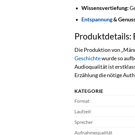
Wissensvertiefung:
Ge
Entspannung
& Genuss
Produktdetails: 
Die Produktion von „Männe
Geschichte
wurde so aufbe
Audioqualität ist erstkla
Erzählung die nötige Auth
KATEGORIE
Format
Laufzeit
Sprecher
Aufnahmequalität