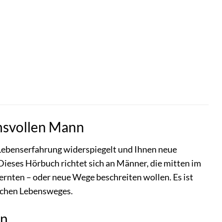
hsvollen Mann
 Lebenserfahrung widerspiegelt und Ihnen neue
Dieses Hörbuch richtet sich an Männer, die mitten im
ernten – oder neue Wege beschreiten wollen. Es ist
lichen Lebensweges.
en