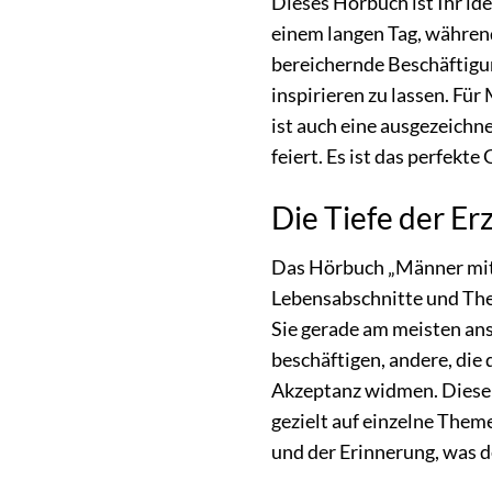
Dieses Hörbuch ist Ihr id
einem langen Tag, während
bereichernde Beschäftigu
inspirieren zu lassen. Fü
ist auch eine ausgezeichn
feiert. Es ist das perfekt
Die Tiefe der Erz
Das Hörbuch „Männer mit E
Lebensabschnitte und Them
Sie gerade am meisten ans
beschäftigen, andere, die
Akzeptanz widmen. Diese i
gezielt auf einzelne Them
und der Erinnerung, was d