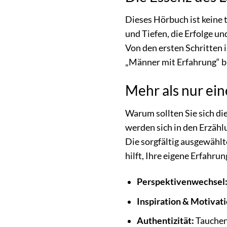
Dieses Hörbuch ist keine
und Tiefen, die Erfolge u
Von den ersten Schritten 
„Männer mit Erfahrung“ bie
Mehr als nur ein
Warum sollten Sie sich die
werden sich in den Erzähl
Die sorgfältig ausgewähl
hilft, Ihre eigene Erfahr
Perspektivenwechsel
Inspiration & Motivati
Authentizität:
Tauchen 