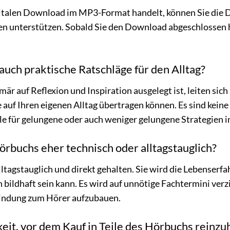
igitalen Download im MP3-Format handelt, können Sie die D
en unterstützen. Sobald Sie den Download abgeschlossen h
auch praktische Ratschläge für den Alltag?
r auf Reflexion und Inspiration ausgelegt ist, leiten sic
e auf Ihren eigenen Alltag übertragen können. Es sind kein
e für gelungene oder auch weniger gelungene Strategien 
Hörbuchs eher technisch oder alltagstauglich?
lltagstauglich und direkt gehalten. Sie wird die Lebenserf
h bildhaft sein kann. Es wird auf unnötige Fachtermini ver
bindung zum Hörer aufzubauen.
keit, vor dem Kauf in Teile des Hörbuchs reinz