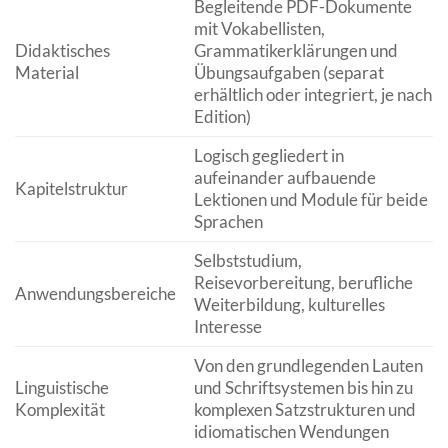
Begleitende PDF-Dokumente
mit Vokabellisten,
Didaktisches
Grammatikerklärungen und
Material
Übungsaufgaben (separat
erhältlich oder integriert, je nach
Edition)
Logisch gegliedert in
aufeinander aufbauende
Kapitelstruktur
Lektionen und Module für beide
Sprachen
Selbststudium,
Reisevorbereitung, berufliche
Anwendungsbereiche
Weiterbildung, kulturelles
Interesse
Von den grundlegenden Lauten
Linguistische
und Schriftsystemen bis hin zu
Komplexität
komplexen Satzstrukturen und
idiomatischen Wendungen