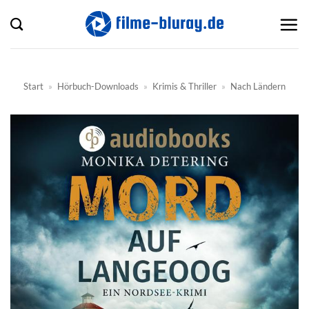
Zum
Inhalt
springen
Start
»
Hörbuch-Downloads
»
Krimis & Thriller
»
Nach Ländern