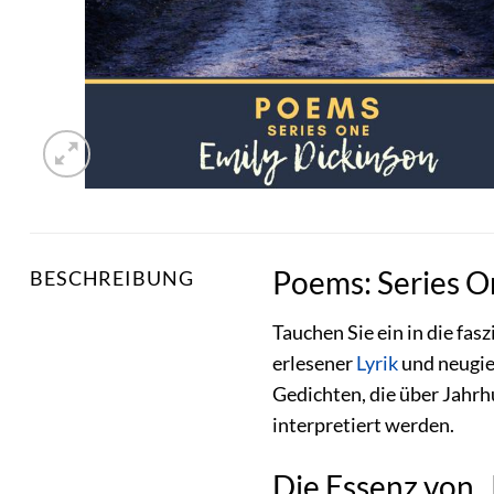
Poems: Series O
BESCHREIBUNG
Tauchen Sie ein in die fas
erlesener
Lyrik
und neugie
Gedichten, die über Jahr
interpretiert werden.
Die Essenz von 