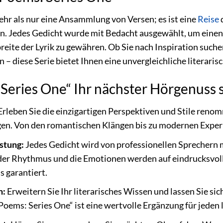
ehr als nur eine Ansammlung von Versen; es ist eine
Reise
 Jedes Gedicht wurde mit Bedacht ausgewählt, um einen ti
eite der Lyrik zu gewähren. Ob Sie nach Inspiration suchen
– diese Serie bietet Ihnen eine unvergleichliche literaris
eries One“ Ihr nächster Hörgenuss se
rleben Sie die einzigartigen Perspektiven und Stile ren
gen. Von den romantischen Klängen bis zu modernen Experi
stung:
Jedes Gedicht wird von professionellen Sprechern m
der Rhythmus und die Emotionen werden auf eindrucksvoll
 garantiert.
n:
Erweitern Sie Ihr literarisches Wissen und lassen Sie s
Poems: Series One“ ist eine wertvolle Ergänzung für jeden l