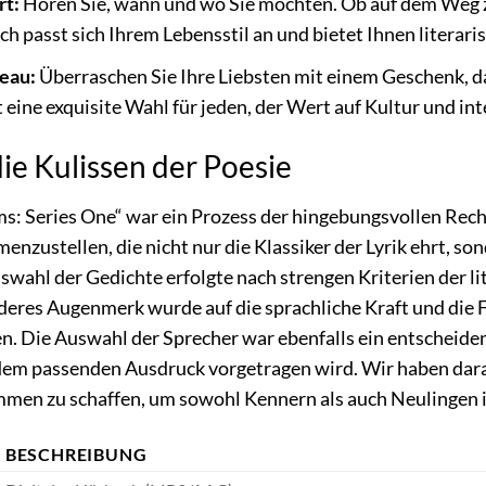
rt:
Hören Sie, wann und wo Sie möchten. Ob auf dem Weg z
ch passt sich Ihrem Lebensstil an und bietet Ihnen literari
eau:
Überraschen Sie Ihre Liebsten mit einem Geschenk, d
 eine exquisite Wahl für jeden, der Wert auf Kultur und int
die Kulissen der Poesie
s: Series One“ war ein Prozess der hingebungsvollen Rech
nzustellen, die nicht nur die Klassiker der Lyrik ehrt, 
wahl der Gedichte erfolgte nach strengen Kriterien der l
eres Augenmerk wurde auf die sprachliche Kraft und die Fä
n. Die Auswahl der Sprecher war ebenfalls ein entscheidend
 dem passenden Ausdruck vorgetragen wird. Wir haben dar
men zu schaffen, um sowohl Kennern als auch Neulingen in
BESCHREIBUNG