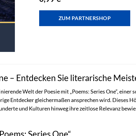
ZUM PARTNERSHOP
ne – Entdecken Sie literarische Meis
zinierende Welt der Poesie mit „Poems: Series One“, einer 
rige Entdecker gleichermaßen ansprechen wird. Dieses Hör
hunderte und Kulturen hinweg ihre zeitlose Relevanz bewi
„Poems: Series One“