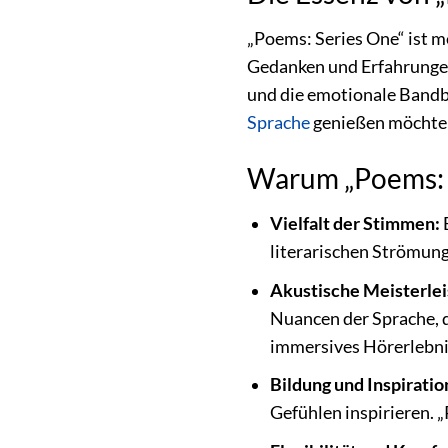
„Poems: Series One“ ist m
Gedanken und Erfahrungen.
und die emotionale Bandbr
Sprache
genießen möchten 
Warum „Poems: S
Vielfalt der Stimmen:
E
literarischen Strömun
Akustische Meisterlei
Nuancen der Sprache, 
immersives Hörerlebnis
Bildung und Inspiratio
Gefühlen inspirieren. „