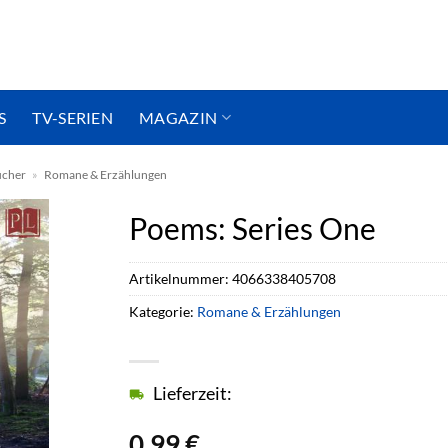
S
TV-SERIEN
MAGAZIN
ücher
»
Romane & Erzählungen
Poems: Series One
Artikelnummer:
4066338405708
Kategorie:
Romane & Erzählungen
Lieferzeit:
0,99
€