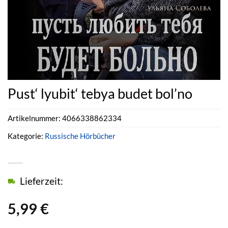
Pust‘ lyubit‘ tebya budet bol’no
Artikelnummer:
4066338862334
Kategorie:
Russische Hörbücher
Lieferzeit:
5,99
€