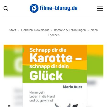
Zum
Inhalt
springen
Start
»
Hörbuch-Downloads
»
Romane & Erzählungen
»
Nach
Epochen