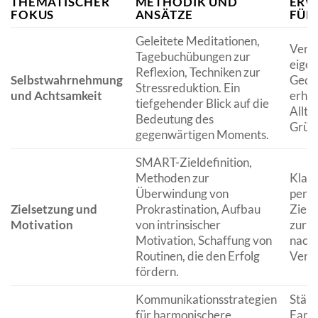
THEMATISCHER
METHODIK UND
ERW
FOKUS
ANSÄTZE
FÜR
Geleitete Meditationen,
Verbe
Tagebuchübungen zur
eige
Reflexion, Techniken zur
Selbstwahrnehmung
Geda
Stressreduktion. Ein
und Achtsamkeit
erhöh
tiefgehender Blick auf die
Allta
Bedeutung des
Grübe
gegenwärtigen Moments.
SMART-Zieldefinition,
Methoden zur
Klare
Überwindung von
persö
Zielsetzung und
Prokrastination, Aufbau
Ziele
Motivation
von intrinsischer
zur Z
Motivation, Schaffung von
nachh
Routinen, die den Erfolg
Verh
fördern.
Kommunikationsstrategien
Stärk
für harmonischere
Famil