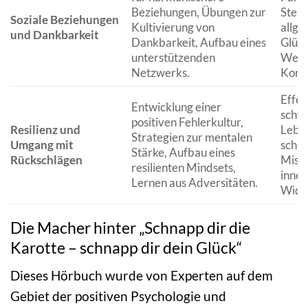
Beziehungen, Übungen zur
Steig
Soziale Beziehungen
Kultivierung von
allg
und Dankbarkeit
Dankbarkeit, Aufbau eines
Glüc
unterstützenden
Wert
Netzwerks.
Konfl
Effek
Entwicklung einer
schwi
positiven Fehlerkultur,
Resilienz und
Leben
Strategien zur mentalen
Umgang mit
schne
Stärke, Aufbau eines
Rückschlägen
Misse
resilienten Mindsets,
inner
Lernen aus Adversitäten.
Wider
Die Macher hinter „Schnapp dir die
Karotte – schnapp dir dein Glück“
Dieses Hörbuch wurde von Experten auf dem
Gebiet der positiven Psychologie und