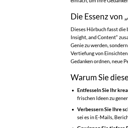
einfach, um Ihre Gedanken
Die Essenz von 
Dieses Hörbuch fasst die
Insight, and Content“ zus
Genie zu werden, sondern 
Vertiefung von Einsichte
Gedanken ordnen, neue Pe
Warum Sie diese
Entfesseln Sie Ihr krea
frischen Ideen zu gener
Verbessern Sie Ihre s
sei es in E-Mails, Beri