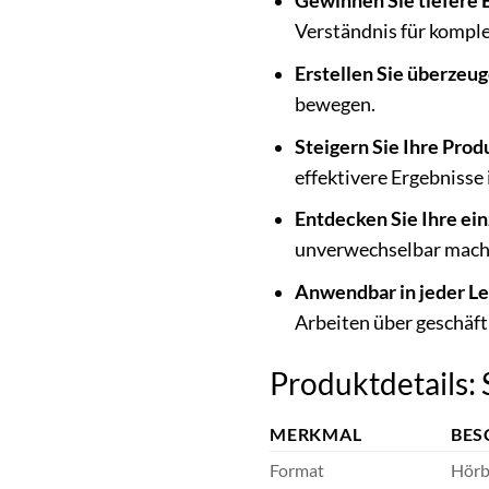
Gewinnen Sie tiefere 
Verständnis für kompl
Erstellen Sie überzeu
bewegen.
Steigern Sie Ihre Prod
effektivere Ergebnisse 
Entdecken Sie Ihre ei
unverwechselbar mach
Anwendbar in jeder Le
Arbeiten über geschäft
Produktdetails:
MERKMAL
BES
Format
Hörb