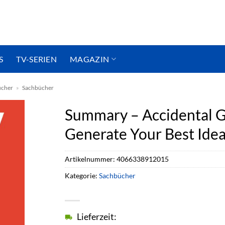
S
TV-SERIEN
MAGAZIN
ücher
»
Sachbücher
Summary – Accidental Ge
Generate Your Best Ideas
Artikelnummer:
4066338912015
Kategorie:
Sachbücher
Lieferzeit: