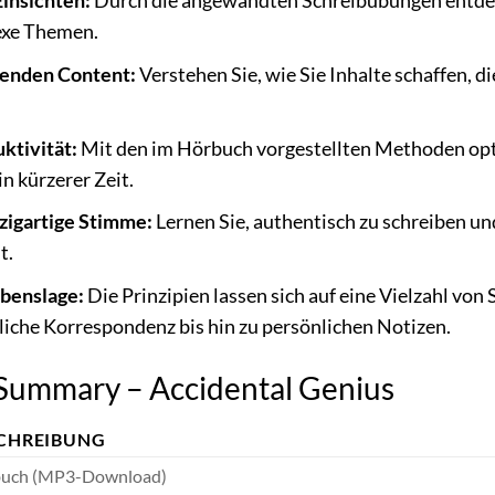
Einsichten:
Durch die angewandten Schreibübungen entdec
exe Themen.
genden Content:
Verstehen Sie, wie Sie Inhalte schaffen, 
uktivität:
Mit den im Hörbuch vorgestellten Methoden opti
in kürzerer Zeit.
nzigartige Stimme:
Lernen Sie, authentisch zu schreiben und
t.
benslage:
Die Prinzipien lassen sich auf eine Vielzahl v
liche Korrespondenz bis hin zu persönlichen Notizen.
 Summary – Accidental Genius
CHREIBUNG
uch (MP3-Download)