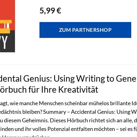
5,99
€
ZUM PARTNERSHOP
ntal Genius: Using Writing to Genera
rbuch für Ihre Kreativität
ragt, wie manche Menschen scheinbar mühelos brillante Ide
Gedächtnis bleiben? Summary – Accidental Genius: Using Wr
zu diesem Geheimnis. Dieses Hörbuch richtet sich an alle, d
nden und ihr volles Potenzial entfalten möchten – sei es f