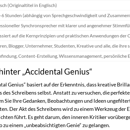
ch (Originaltitel in Englisch)
4-6 Stunden (abhängig von Sprechgeschwindigkeit und Zusammenf
essioneller Synchronsprecher mit klarer und angenehmer Stimmf
ssiert auf die Kernprinzipien und praktischen Anwendungen der Or
en, Blogger, Unternehmer, Studenten, Kreative und alle, die ihre 
nfindung, Content-Erstellung, Wissensmanagement, persönliche E
hinter „Accidental Genius“
al Genius“ basiert auf der Erkenntnis, dass kreative Brill
 des Schreibens selbst. Anstatt zu versuchen, die perfekte
em Sie Ihre Gedanken, Beobachtungen und Ideen ungefiltert 
ätten. Der Akt des Schreibens wird zu einem Werkzeug der
chten führt. Es geht darum, den inneren Kritiker vorübe
 so zu einem „unbeabsichtigten Genie“ zu gelangen.