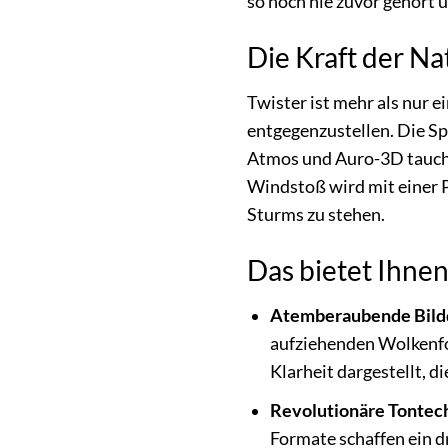
so noch nie zuvor gehört 
Die Kraft der Na
Twister ist mehr als nur e
entgegenzustellen. Die Sp
Atmos und Auro-3D tauche
Windstoß wird mit einer P
Sturms zu stehen.
Das bietet Ihnen
Atemberaubende Bildq
aufziehenden Wolkenfo
Klarheit dargestellt, di
Revolutionäre Tontec
Formate schaffen ein dr