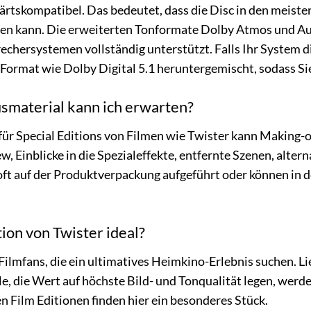
wärtskompatibel. Das bedeutet, dass die Disc in den meiste
en kann. Die erweiterten Tonformate Dolby Atmos und A
chersystemen vollständig unterstützt. Falls Ihr System di
 Format wie Dolby Digital 5.1 heruntergemischt, sodass S
smaterial kann ich erwarten?
für Special Editions von Filmen wie Twister kann Making
w, Einblicke in die Spezialeffekte, entfernte Szenen, alte
oft auf der Produktverpackung aufgeführt oder können in d
tion von Twister ideal?
ür Filmfans, die ein ultimatives Heimkino-Erlebnis suchen.
 die Wert auf höchste Bild- und Tonqualität legen, werden
 Film Editionen finden hier ein besonderes Stück.