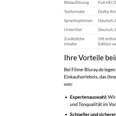
Bildauflösung
Full HD (
Tonformate
Dolby Atm
Sprachoptionen
Deutsch, 
Untertitel
Deutsch, 
Zusätzliche
Oft entha
Inhalte
Edition va
Ihre Vorteile be
Bei Filme-Bluray.de legen
Einkaufserlebnis, das Ihne
von:
Expertenauswahl:
Wir 
und Tonqualität im Vo
Schneller und sichere