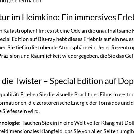
und gesehen haben.
tur im Heimkino: Ein immersives Erle
in Katastrophenfilm; es ist eine Ode an die unaufhaltsame 
ecial Edition auf Blu-ray hebt dieses Erlebnis auf ein ne
n Sie tief in die tobende Atmosphäre ein. Jeder Regentr
räzision und Räumlichkeit wiedergegeben, die Sie das Gef
 die Twister – Special Edition auf Dop
ualität:
Erleben Sie die visuelle Pracht des Films in gest
rmationen, die zerstörerische Energie der Tornados und d
e Sie fesseln wird.
hnologie:
Tauchen Sie ein in eine Welt voller Klang mit Do
eidimensionales Klangfeld, das Sie von allen Seiten umgibt