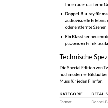
Ihnen oder das ferne Gr
Doppel-Blu-ray für m
audiovisuelle Erlebni
oder entfernte Szenen,
Ein Klassiker neu entd
packenden Filmklassike
Technische Spez
Die Special Edition von T
hochmoderner Bildaufber
Muss für jeden Filmfan.
KATEGORIE
DETAILS
Format
Doppel-Bl