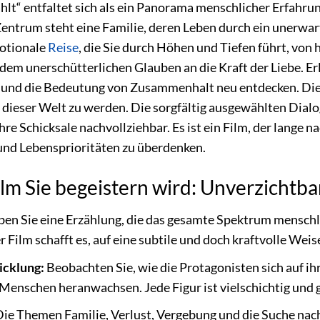
t“ entfaltet sich als ein Panorama menschlicher Erfahrunge
Zentrum steht eine Familie, deren Leben durch ein unerwart
motionale
Reise
, die Sie durch Höhen und Tiefen führt, vo
em unerschütterlichen Glauben an die Kraft der Liebe. Er
n und die Bedeutung von Zusammenhalt neu entdecken. Die vi
 dieser Welt zu werden. Die sorgfältig ausgewählten Dial
hre Schicksale nachvollziehbar. Es ist ein Film, der lange
und Lebensprioritäten zu überdenken.
m Sie begeistern wird: Unverzichtba
ben Sie eine Erzählung, die das gesamte Spektrum menschli
r Film schafft es, auf eine subtile und doch kraftvolle We
icklung:
Beobachten Sie, wie die Protagonisten sich auf i
 Menschen heranwachsen. Jede Figur ist vielschichtig und 
ie Themen Familie, Verlust, Vergebung und die Suche nach