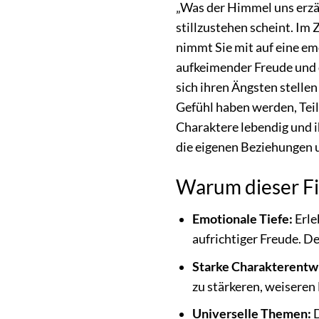
„Was der Himmel uns erzähl
stillzustehen scheint. Im 
nimmt Sie mit auf eine e
aufkeimender Freude und d
sich ihren Ängsten stelle
Gefühl haben werden, Teil
Charaktere lebendig und i
die eigenen Beziehungen 
Warum dieser Fil
Emotionale Tiefe:
Erle
aufrichtiger Freude. De
Starke Charakterentw
zu stärkeren, weiseren
Universelle Themen:
D