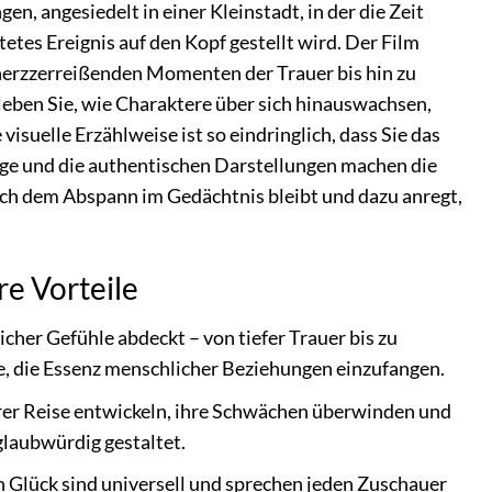
n, angesiedelt in einer Kleinstadt, in der die Zeit
etes Ereignis auf den Kopf gestellt wird. Der Film
n herzzerreißenden Momenten der Trauer bis hin zu
leben Sie, wie Charaktere über sich hinauswachsen,
suelle Erzählweise ist so eindringlich, dass Sie das
oge und die authentischen Darstellungen machen die
 nach dem Abspann im Gedächtnis bleibt und dazu anregt,
re Vorteile
cher Gefühle abdeckt – von tiefer Trauer bis zu
ise, die Essenz menschlicher Beziehungen einzufangen.
hrer Reise entwickeln, ihre Schwächen überwinden und
glaubwürdig gestaltet.
 Glück sind universell und sprechen jeden Zuschauer