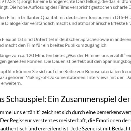
9 (2.39:1) sorgt für eine kinogerechte Darstellung, die das Bild
ingt. Die hohe Auflösung des Films verspricht gestochen scharfe 
en Film in brillanter Qualität mit deutschen Tonspuren in DTS-HD
die Dialoge klar verständlich macht und atmosphärische Effekte kr
e Flexibilität sind Untertitel in deutscher Sprache sowie in ander
d macht den Film für ein breites Publikum zugänglich.
llänge von ca. 120 Minuten bietet „Was der Himmel uns erzählt“ e
en genießen können. Die Dauer ist perfekt auf den Spannungsbo
tfilm können Sie sich auf eine Reihe von Bonusmaterialien freuen,
azu gehören Making-of-Dokumentationen, Interviews mit den Dars
 erweitern.
as Schauspiel: Ein Zusammenspiel der
mmel uns erzählt“ zeichnet sich durch eine bemerkenswerte 
Der Regisseur versteht es meisterhaft, die Emotionen der
authentisch und ergreifend ist. Jede Szene ist mit Bedacht