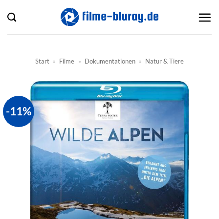
Zum
Inhalt
springen
Start
»
Filme
»
Dokumentationen
»
Natur & Tiere
-11%