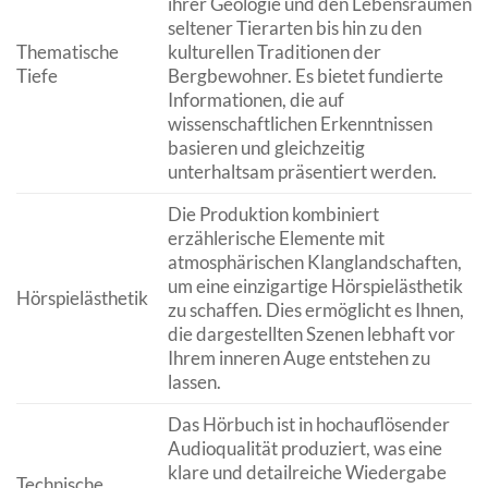
ihrer Geologie und den Lebensräumen
seltener Tierarten bis hin zu den
Thematische
kulturellen Traditionen der
Tiefe
Bergbewohner. Es bietet fundierte
Informationen, die auf
wissenschaftlichen Erkenntnissen
basieren und gleichzeitig
unterhaltsam präsentiert werden.
Die Produktion kombiniert
erzählerische Elemente mit
atmosphärischen Klanglandschaften,
um eine einzigartige Hörspielästhetik
Hörspielästhetik
zu schaffen. Dies ermöglicht es Ihnen,
die dargestellten Szenen lebhaft vor
Ihrem inneren Auge entstehen zu
lassen.
Das Hörbuch ist in hochauflösender
Audioqualität produziert, was eine
klare und detailreiche Wiedergabe
Technische