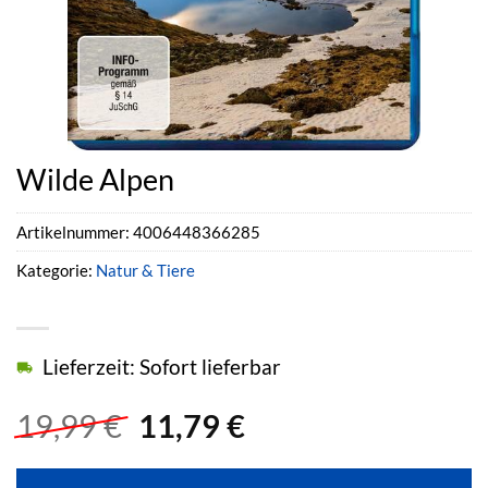
Wilde Alpen
Artikelnummer:
4006448366285
Kategorie:
Natur & Tiere
Lieferzeit: Sofort lieferbar
Ursprünglicher
Aktueller
19,99
€
11,79
€
Preis
Preis
war:
ist: