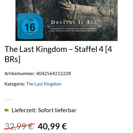
The Last Kingdom – Staffel 4 [4
BRs]
Artikelnummer:
4042564212228
Kategorie:
The Last Kingdom
Lieferzeit: Sofort lieferbar
Ursprünglicher
Aktueller
32,99
€
40,99
€