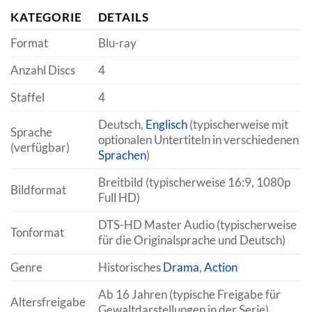
KATEGORIE
DETAILS
Format
Blu-ray
Anzahl Discs
4
Staffel
4
Deutsch,
Englisch
(typischerweise mit
Sprache
optionalen Untertiteln in verschiedenen
(verfügbar)
Sprachen
)
Breitbild (typischerweise 16:9, 1080p
Bildformat
Full HD)
DTS-HD Master Audio (typischerweise
Tonformat
für die Originalsprache und Deutsch)
Genre
Historisches
Drama
,
Action
Ab 16 Jahren (typische Freigabe für
Altersfreigabe
Gewaltdarstellungen in der Serie)