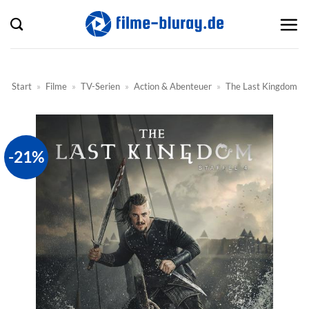
Zum
Inhalt
springen
Start
»
Filme
»
TV-Serien
»
Action & Abenteuer
»
The Last Kingdom
-21%